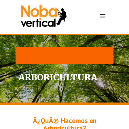
ARBORICULTURA
Â¿QuÃ© Hacemos en
Arboricultura?