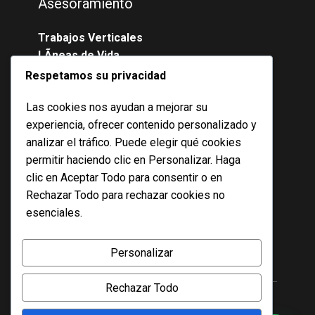
Asesoramiento
Trabajos Verticales
LÃ­neas de Vida
Mantenimiento
Respetamos su privacidad
ConstrucciÃ³n y Reformas
Las cookies nos ayudan a mejorar su
experiencia, ofrecer contenido personalizado y
Contacto
analizar el tráfico. Puede elegir qué cookies
permitir haciendo clic en
Personalizar
. Haga
623 061 701
clic en
Aceptar Todo
para consentir o en
955 734 247
Rechazar Todo
para rechazar cookies no
esenciales.
info@nobavertical.com
Personalizar
Chat Comercial
Rechazar Todo
NOBAVERTICAL 202â€‹1 - 2024 |
Aviso